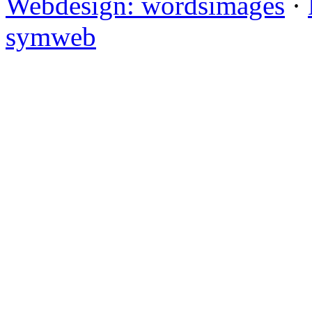
©
2026
otto-wrede-regina-v
Datenschutz
·
Cookie Einst
Webdesign: wordsimages
·
symweb