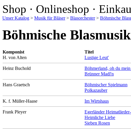
Shop · Onlineshop · Einka
Unser Katalog
>
Musik für Bläser
>
Blasorchester
>
Böhmische Blas
Böhmische Blasmusik
Komponist
Titel
H. von Alten
Lustige Leut'
Heinz Buchold
Böhmerland, oh du mein
Brünner Madl'n
Hans Graetsch
Böhmischer Spielmann
Polkazauber
K. f. Müller-Haase
Im Wirtshaus
Frank Pleyer
Egerländer Heimatlieder
Heimliche Liebe
Sieben Rosen